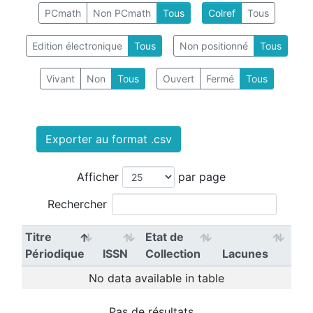
PCmath
Non PCmath
Tous
Colref
Tous
Edition électronique
Tous
Non positionné
Tous
Vivant
Non
Tous
Ouvert
Fermé
Tous
Exporter au format .csv
Afficher
par page
Rechercher
Titre
Etat de
Périodique
ISSN
Collection
Lacunes
No data available in table
Pas de résultats