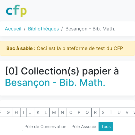
Accueil
Bibliothèques
Besançon - Bib. Math.
Bac à sable :
Ceci est la plateforme de test du CFP
[0] Collection(s) papier à
Besançon - Bib. Math.
F
G
H
I
J
K
L
M
N
O
P
Q
R
S
T
U
V
Pôle de Conservation
Pôle Associé
Tous