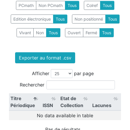
PCmath
Non PCmath
Tous
Colref
Tous
Edition électronique
Tous
Non positionné
Tous
Vivant
Non
Tous
Ouvert
Fermé
Tous
Exporter au format .csv
Afficher
par page
Rechercher
Titre
Etat de
Périodique
ISSN
Collection
Lacunes
No data available in table
Pas de résultats