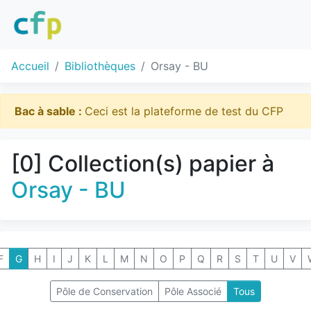
Accueil
Bibliothèques
Orsay - BU
Bac à sable :
Ceci est la plateforme de test du CFP
[0] Collection(s) papier à
Orsay - BU
F
G
H
I
J
K
L
M
N
O
P
Q
R
S
T
U
V
Pôle de Conservation
Pôle Associé
Tous