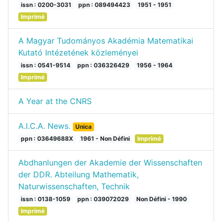
issn : 0200-3031
ppn : 089494423
1951 - 1951
Imprimé
A Magyar Tudományos Akadémia Matematikai
Kutató Intézetének közleményei
issn : 0541-9514
ppn : 036326429
1956 - 1964
Imprimé
A Year at the CNRS
A.I.C.A. News.
Unica
ppn : 03649688X
1961 - Non Défini
Imprimé
Abdhanlungen der Akademie der Wissenschaften
der DDR. Abteilung Mathematik,
Naturwissenschaften, Technik
issn : 0138-1059
ppn : 039072029
Non Défini - 1990
Imprimé