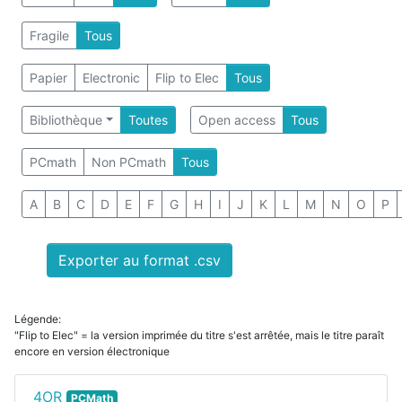
Fragile
Tous
Papier
Electronic
Flip to Elec
Tous
Bibliothèque
Toutes
Open access
Tous
PCmath
Non PCmath
Tous
A
B
C
D
E
F
G
H
I
J
K
L
M
N
O
P
Exporter au format .csv
Légende:
"Flip to Elec" = la version imprimée du titre s'est arrêtée, mais le titre paraît
encore en version électronique
4OR
PCMath