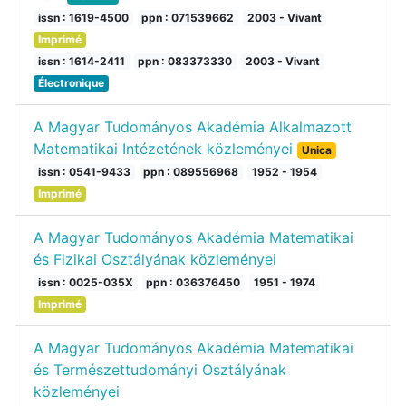
issn : 1619-4500
ppn : 071539662
2003 - Vivant
Imprimé
issn : 1614-2411
ppn : 083373330
2003 - Vivant
Électronique
A Magyar Tudományos Akadémia Alkalmazott
Matematikai Intézetének közleményei
Unica
issn : 0541-9433
ppn : 089556968
1952 - 1954
Imprimé
A Magyar Tudományos Akadémia Matematikai
és Fizikai Osztályának közleményei
issn : 0025-035X
ppn : 036376450
1951 - 1974
Imprimé
A Magyar Tudományos Akadémia Matematikai
és Természettudományi Osztályának
közleményei