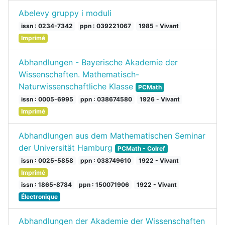
Abelevy gruppy i moduli
issn : 0234-7342
ppn : 039221067
1985 - Vivant
Imprimé
Abhandlungen - Bayerische Akademie der
Wissenschaften. Mathematisch-
Naturwissenschaftliche Klasse
PCMath
issn : 0005-6995
ppn : 038674580
1926 - Vivant
Imprimé
Abhandlungen aus dem Mathematischen Seminar
der Universität Hamburg
PCMath - Colref
issn : 0025-5858
ppn : 038749610
1922 - Vivant
Imprimé
issn : 1865-8784
ppn : 150071906
1922 - Vivant
Électronique
Abhandlungen der Akademie der Wissenschaften