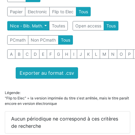
Papier
Electronic
Flip to Elec
Tous
Nice - Bib. Math.
Toutes
Open access
Tous
PCmath
Non PCmath
Tous
A
B
C
D
E
F
G
H
I
J
K
L
M
N
O
P
Exporter au format .csv
Légende:
"Flip to Elec" = la version imprimée du titre s'est arrêtée, mais le titre paraît
encore en version électronique
Aucun périodique ne correspond à ces critères
de recherche